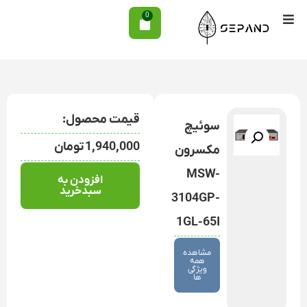
0
قیمت محصول:
سوئیچ
1,940,000
تومان
مکسرون
MSW-
افزودن به
سبدخرید
3104GP-
1GL-65I
مشاهده
همه
ویژگی
ها